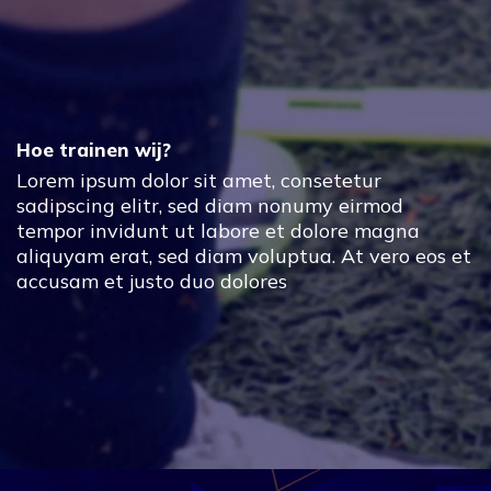
MELD JE AAN
Hoe trainen wij? - De Treble
Over ons
Training Agenda
Hoe trainen wij?
Lorem ipsum dolor sit amet, consetetur
Algemene voorwaarden
sadipscing elitr, sed diam nonumy eirmod
tempor invidunt ut labore et dolore magna
aliquyam erat, sed diam voluptua. At vero eos et
accusam et justo duo dolores